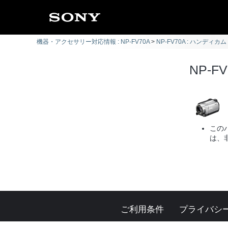
機器・アクセサリー対応情報 : NP-FV70A
NP-FV70A : ハンディカム
NP-F
この
は、
ご利用条件
プライバシ