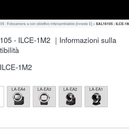
5 : Fotocamera α con obiettivo intercambiabile [innesto E]
SAL16105 : ILCE-1M2
05 - ILCE-1M2 ｜Informazioni sulla
ibilità
ILCE-1M2
LA-EA4
LA-EA3
LA-EA2
LA-EA1