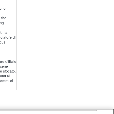
fono
, the
ng.
o, la
olatore di
ocus
e difficile
scene
e sfocato.
mmi al
rammi al