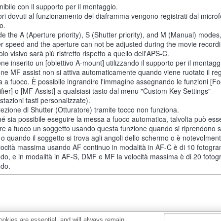
ibile con il supporto per il montaggio.
ori dovuti al funzionamento del diaframma vengono registrati dal micro
o.
de the A (Aperture priority), S (Shutter priority), and M (Manual) modes
er speed and the aperture can not be adjusted during the movie recordi
lo visivo sarà più ristretto rispetto a quello dell'APS-C.
ne inserito un [obiettivo A-mount] utilizzando il supporto per il montaggi
one MF assist non si attiva automaticamente quando viene ruotato il reg
 a fuoco. È possibile ingrandire l'immagine assegnando le funzioni [F
fier] o [MF Assist] a qualsiasi tasto dal menu "Custom Key Settings"
tazioni tasti personalizzate).
lezione di Shutter (Otturatore) tramite tocco non funziona.
é sia possibile eseguire la messa a fuoco automatica, talvolta può esser
re a fuoco un soggetto usando questa funzione quando si riprendono 
 o quando il soggetto si trova agli angoli dello schermo o è notevolment
locità massima usando AF continuo in modalità in AF-C è di 10 fotogra
do, e in modalità in AF-S, DMF e MF la velocità massima è di 20 fotog
do.
okies are essential, and will always remain