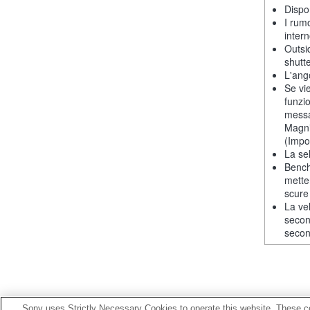
Dispon
I rum
intern
Outsi
shutt
L'ango
Se vie
funzi
messa
Magni
(Impos
La se
Bench
mette
scure
La ve
secon
secon
Sony uses Strictly Necessary Cookies to operate this website. These co