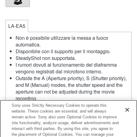
LA-EA5
Non è possibile utilizzare la messa a fuoco
automatica.
Disponibile con il supporto per il montaggio.
SteadyShot non supportata.
I rumori dovuti al funzionamento del diaframma
vengono registrati dal microfono interno.
Outside the A (Aperture priority), S (Shutter priority),
and M (Manual) modes, the shutter speed and the
aperture can not be adjusted during the movie
recording.
La funzione [Lens Comp] (Lens Compensation) non
Sony uses Strictly Necessary Cookies to operate this
funziona.
website. These cookies are essential, and will always
remain active. Sony also uses Optional Cookies to improve
Se viene inserito un [obiettivo A-mount] utilizzando il
site functionality, analyze usage, deliver advertisements and
supporto per il montaggio, la funzione MF assist non
interact with third parties. By using this site, you agree to
si attiva automaticamente quando viene ruotato il
the placement of Optional Cookies. You can manage your