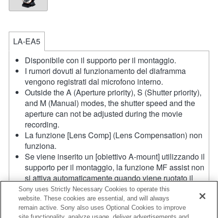
LA-EA5
Disponibile con il supporto per il montaggio.
I rumori dovuti al funzionamento del diaframma
vengono registrati dal microfono interno.
Outside the A (Aperture priority), S (Shutter priority),
and M (Manual) modes, the shutter speed and the
aperture can not be adjusted during the movie
recording.
La funzione [Lens Comp] (Lens Compensation) non
funziona.
Se viene inserito un [obiettivo A-mount] utilizzando il
supporto per il montaggio, la funzione MF assist non
si attiva automaticamente quando viene ruotato il
regolatore di messa a fuoco. È possibile ingrandire
Sony uses Strictly Necessary Cookies to operate this
l'immagine assegnando le funzioni [Focus Magnifier]
website. These cookies are essential, and will always
remain active. Sony also uses Optional Cookies to improve
o [MF Assist] a qualsiasi tasto dal menu "Custom Key
site functionality, analyze usage, deliver advertisements and