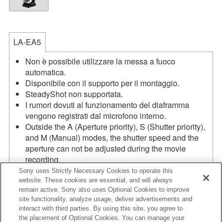
LA-EA5
Non è possibile utilizzare la messa a fuoco
automatica.
Disponibile con il supporto per il montaggio.
SteadyShot non supportata.
I rumori dovuti al funzionamento del diaframma
vengono registrati dal microfono interno.
Outside the A (Aperture priority), S (Shutter priority),
and M (Manual) modes, the shutter speed and the
aperture can not be adjusted during the movie
recording.
L'angolo visivo sarà più ristretto rispetto a quello
Sony uses Strictly Necessary Cookies to operate this
dell'APS-C.
website. These cookies are essential, and will always
remain active. Sony also uses Optional Cookies to improve
La funzione "Focal Plane Phase Detection AF" non è
site functionality, analyze usage, deliver advertisements and
attiva.
interact with third parties. By using this site, you agree to
Se viene inserito un [obiettivo A-mount] utilizzando il
the placement of Optional Cookies. You can manage your