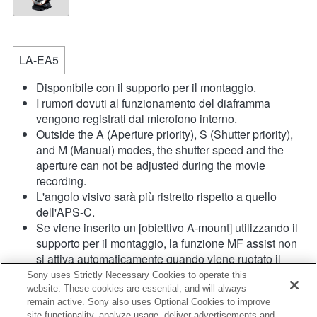
LA-EA5
Disponibile con il supporto per il montaggio.
I rumori dovuti al funzionamento del diaframma
vengono registrati dal microfono interno.
Outside the A (Aperture priority), S (Shutter priority),
and M (Manual) modes, the shutter speed and the
aperture can not be adjusted during the movie
recording.
L'angolo visivo sarà più ristretto rispetto a quello
dell'APS-C.
Se viene inserito un [obiettivo A-mount] utilizzando il
supporto per il montaggio, la funzione MF assist non
si attiva automaticamente quando viene ruotato il
regolatore di messa a fuoco. È possibile ingrandire
Sony uses Strictly Necessary Cookies to operate this
l'immagine assegnando le funzioni [Focus Magnifier]
website. These cookies are essential, and will always
remain active. Sony also uses Optional Cookies to improve
o [MF Assist] a qualsiasi tasto dal menu "Custom Key
site functionality, analyze usage, deliver advertisements and