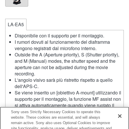
LA-EA5
Disponibile con il supporto per il montaggio.
I rumori dovuti al funzionamento del diaframma
vengono registrati dal microfono interno.
Outside the A (Aperture priority), S (Shutter priority),
and M (Manual) modes, the shutter speed and the
aperture can not be adjusted during the movie
recording.
L'angolo visivo sarà più ristretto rispetto a quello
dell'APS-C.
Se viene inserito un [obiettivo A-mount] utilizzando il
supporto per il montaggio, la funzione MF assist non
si attiva automaticamente quando viene ruotato il
regolatore di messa a fuoco. È possibile ingrandire
Sony uses Strictly Necessary Cookies to operate this
l'immagine assegnando le funzioni [Focus Magnifier]
website. These cookies are essential, and will always
remain active. Sony also uses Optional Cookies to improve
o [MF Assist] a qualsiasi tasto dal menu "Custom Key
site functionality, analyze usage, deliver advertisements and