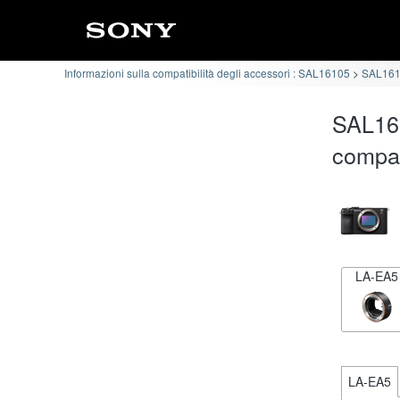
Informazioni sulla compatibilità degli accessori : SAL16105
SAL1610
SAL161
compat
LA-EA5
LA-EA5