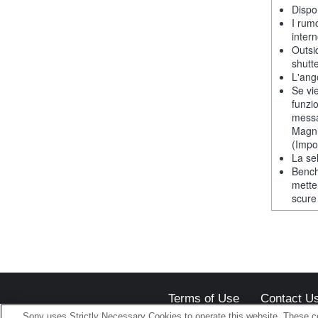
Dispon
I rum
intern
Outsi
shutt
L'ango
Se vie
funzi
messa
Magni
(Impos
La se
Bench
mette
scure
Terms of Use
Contact U
Sony uses Strictly Necessary Cookies to operate this website. These co