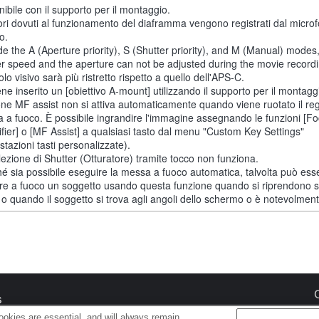
ibile con il supporto per il montaggio.
ori dovuti al funzionamento del diaframma vengono registrati dal micro
o.
de the A (Aperture priority), S (Shutter priority), and M (Manual) modes
er speed and the aperture can not be adjusted during the movie recordi
lo visivo sarà più ristretto rispetto a quello dell'APS-C.
ne inserito un [obiettivo A-mount] utilizzando il supporto per il montaggi
one MF assist non si attiva automaticamente quando viene ruotato il reg
 a fuoco. È possibile ingrandire l'immagine assegnando le funzioni [F
fier] o [MF Assist] a qualsiasi tasto dal menu "Custom Key Settings"
tazioni tasti personalizzate).
lezione di Shutter (Otturatore) tramite tocco non funziona.
é sia possibile eseguire la messa a fuoco automatica, talvolta può esser
re a fuoco un soggetto usando questa funzione quando si riprendono 
 o quando il soggetto si trova agli angoli dello schermo o è notevolment
s
okies are essential, and will always remain