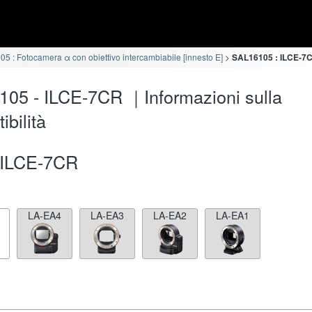
5 : Fotocamera α con obiettivo intercambiabile [innesto E]
SAL16105 : ILCE-7CR
05 - ILCE-7CR ｜Informazioni sulla
ibilità
ILCE-7CR
LA-EA4
LA-EA3
LA-EA2
LA-EA1