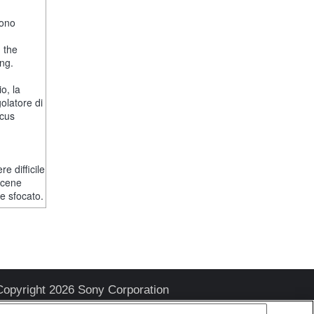
fono
, the
ng.
o, la
olatore di
ocus
e difficile
scene
e sfocato.
Copyright 2026 Sony Corporation