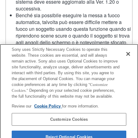
sistema deve essere aggiornato alla Ver. 1.20 o
successiva.
Benché sia possibile eseguire la messa a fuoco
automatica, talvolta può essere difficile mettere a
fuoco un soggetto usando questa funzione quando si
riprendono scene scure o quando il soggetto si trova
agli angoli dello schermo o è notevolmente sfocato.
Quando si esegue la ripresa continua in modalità
Sony uses Strictly Necessary Cookies to operate this
Hi+, Hi o Mid con la modalità di messa a fuoco
website. These cookies are essential, and will always
remain active. Sony also uses Optional Cookies to improve
impostata su AF-C, la messa a fuoco non insegue il
site functionality, analyze usage, deliver advertisements and
soggetto. Per abilitare l'inseguimento AF impostando
interact with third parties. By using this site, you agree to
la ripresa continua in modalità Hi+, Hi o Mid, il
the placement of Optional Cookies. You can manage your
software di sistema deve essere aggiornato alla Ver.
cookie preferences at any time by clicking
"Customize
1.20 o successiva.
Cookies."
Depending on your selected cookie preferences,
Quando si esegue la ripresa continua in modalità
the full functionality of this website may not be available.
Hi+, Hi o Mid con la modalità di messa a fuoco
Review our
Cookie Policy
for more information.
impostata su AF-C, la velocità della ripresa continua
può essere inferiore.
Customize Cookies
Reject Optional Cookies