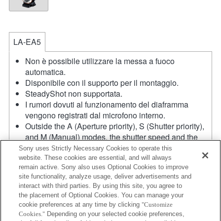
LA-EA5
Non è possibile utilizzare la messa a fuoco
automatica.
Disponibile con il supporto per il montaggio.
SteadyShot non supportata.
I rumori dovuti al funzionamento del diaframma
vengono registrati dal microfono interno.
Outside the A (Aperture priority), S (Shutter priority),
and M (Manual) modes, the shutter speed and the
aperture can not be adjusted during the movie
Sony uses Strictly Necessary Cookies to operate this
recording.
website. These cookies are essential, and will always
remain active. Sony also uses Optional Cookies to improve
L'angolo visivo sarà più ristretto rispetto a quello
site functionality, analyze usage, deliver advertisements and
dell'APS-C.
interact with third parties. By using this site, you agree to
Se viene inserito un [obiettivo A-mount] utilizzando il
the placement of Optional Cookies. You can manage your
supporto per il montaggio, la funzione MF assist non
cookie preferences at any time by clicking
"Customize
si attiva automaticamente quando viene ruotato il
Cookies."
Depending on your selected cookie preferences,