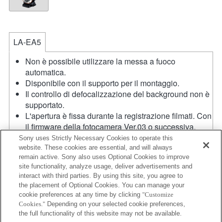
LA-EA5
Non è possibile utilizzare la messa a fuoco
automatica.
Disponibile con il supporto per il montaggio.
Il controllo di defocalizzazione del background non è
supportato.
L'apertura è fissa durante la registrazione filmati. Con
il firmware della fotocamera Ver.03 o successiva,
l'apertura può essere selezionata prima della
Sony uses Strictly Necessary Cookies to operate this
registrazione quando si registrano filmati in modalità
website. These cookies are essential, and will always
remain active. Sony also uses Optional Cookies to improve
A (Priorità apertura).
site functionality, analyze usage, deliver advertisements and
SteadyShot non supportata.
interact with third parties. By using this site, you agree to
Se viene inserito un [obiettivo A-mount] utilizzando il
the placement of Optional Cookies. You can manage your
supporto per il montaggio, la funzione MF assist non
cookie preferences at any time by clicking
"Customize
si attiva automaticamente quando viene ruotato il
Cookies."
Depending on your selected cookie preferences,
regolatore di messa a fuoco. È possibile ingrandire
the full functionality of this website may not be available.