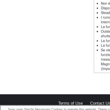
Non è
Dispon
Stead
I rum
intern
La fu
Outsi
shutt
La fu
La fu
Se vie
funzi
messa
Magni
(Impos
Terms of Use
Contact U
Sony uses Strictly Necessary Cookies to operate this website. These co