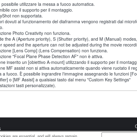
 possibile utilizzare la messa a fuoco automatica.
ibile con il supporto per il montaggio.
yShot non supportata.
ori dovuti al funzionamento del diaframma vengono registrati dal micro
o.
nzione Photo Creativity non funziona.
de the A (Aperture priority), S (Shutter priority), and M (Manual) modes
er speed and the aperture can not be adjusted during the movie recordi
nzione [Lens Comp] (Lens Compensation) non funziona.
nzione "Focal Plane Phase Detection AF" non è attiva.
ne inserito un [obiettivo A-mount] utilizzando il supporto per il montaggi
one MF assist non si attiva automaticamente quando viene ruotato il reg
 a fuoco. È possibile ingrandire l'immagine assegnando le funzioni [F
fier] o [MF Assist] a qualsiasi tasto dal menu "Custom Key Settings"
tazioni tasti personalizzate).
s
okies are essential, and will always remain