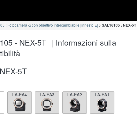
5 : Fotocamera α con obiettivo intercambiabile [innesto E]
SAL16105 : NEX-5T I
05 - NEX-5T ｜Informazioni sulla
ibilità
NEX-5T
LA-EA4
LA-EA3
LA-EA2
LA-EA1