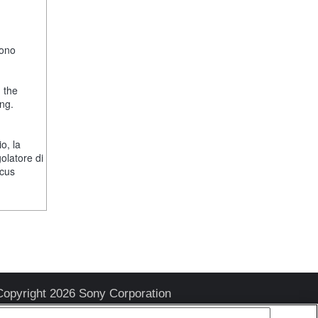
fono
, the
ng.
o, la
olatore di
ocus
Copyright 2026 Sony Corporation