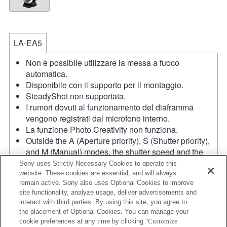
LA-EA5
Non è possibile utilizzare la messa a fuoco
automatica.
Disponibile con il supporto per il montaggio.
SteadyShot non supportata.
I rumori dovuti al funzionamento del diaframma
vengono registrati dal microfono interno.
La funzione Photo Creativity non funziona.
Outside the A (Aperture priority), S (Shutter priority),
and M (Manual) modes, the shutter speed and the
aperture can not be adjusted during the movie
Sony uses Strictly Necessary Cookies to operate this
recording.
website. These cookies are essential, and will always
remain active. Sony also uses Optional Cookies to improve
La funzione [Lens Comp] (Lens Compensation) non
site functionality, analyze usage, deliver advertisements and
funziona.
interact with third parties. By using this site, you agree to
Se viene inserito un [obiettivo A-mount] utilizzando il
the placement of Optional Cookies. You can manage your
supporto per il montaggio, la funzione MF assist non
cookie preferences at any time by clicking
"Customize