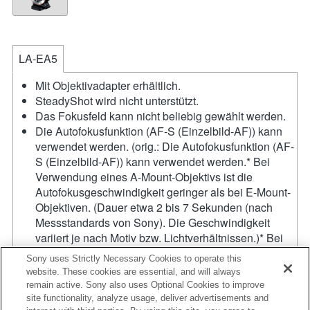
LA-EA5
Mit Objektivadapter erhältlich.
SteadyShot wird nicht unterstützt.
Das Fokusfeld kann nicht beliebig gewählt werden.
Die Autofokusfunktion (AF-S (Einzelbild-AF)) kann
verwendet werden. (orig.: Die Autofokusfunktion (AF-
S (Einzelbild-AF)) kann verwendet werden.* Bei
Verwendung eines A-Mount-Objektivs ist die
Autofokusgeschwindigkeit geringer als bei E-Mount-
Objektiven. (Dauer etwa 2 bis 7 Sekunden (nach
Messstandards von Sony). Die Geschwindigkeit
variiert je nach Motiv bzw. Lichtverhältnissen.)* Bei
der Aufnahme von Videos funktioniert der Autofokus
Sony uses Strictly Necessary Cookies to operate this
nicht.)
website. These cookies are essential, and will always
Die Betriebsgeräusche des Objektivs (z. B. beim
remain active. Sony also uses Optional Cookies to improve
Zoomen oder Fokussieren) werden bei der
site functionality, analyze usage, deliver advertisements and