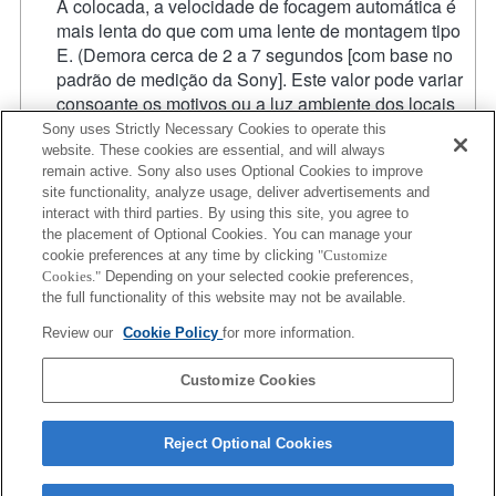
A colocada, a velocidade de focagem automática é
mais lenta do que com uma lente de montagem tipo
E. (Demora cerca de 2 a 7 segundos [com base no
padrão de medição da Sony]. Este valor pode variar
consoante os motivos ou a luz ambiente dos locais
que estiver a fotografar/filmar.) Quando grava filmes
Sony uses Strictly Necessary Cookies to operate this
com a focagem automática, o ruído do funcionamento
website. These cookies are essential, and will always
remain active. Sony also uses Optional Cookies to improve
da lente pode ficar registado.
site functionality, analyze usage, deliver advertisements and
Se colocar a lente de montagem tipo A utilizando o
interact with third parties. By using this site, you agree to
adaptador de montagem, a função [MF Assist]
the placement of Optional Cookies. You can manage your
[Assistência MF] não funciona automaticamente
cookie preferences at any time by clicking
"Customize
quando roda o anel de focagem. Pode ampliar a
Cookies."
Depending on your selected cookie preferences,
imagem, seleccionando a função [Focus Magnifier]
the full functionality of this website may not be available.
[Lupa de focagem] ou a função [MF Assist]
Review our
Cookie Policy
for more information.
[Assistência MF] para qualquer tecla nas "Custom
Key Settings" [Definições de teclas personalizadas].
Customize Cookies
Reject Optional Cookies