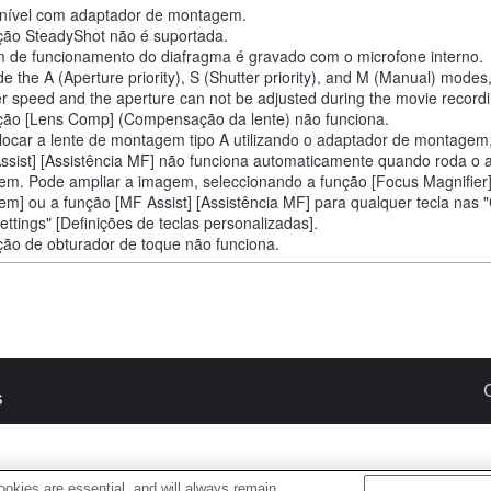
nível com adaptador de montagem.
ção SteadyShot não é suportada.
 de funcionamento do diafragma é gravado com o microfone interno.
de the A (Aperture priority), S (Shutter priority), and M (Manual) modes
er speed and the aperture can not be adjusted during the movie recordi
ção [Lens Comp] (Compensação da lente) não funciona.
locar a lente de montagem tipo A utilizando o adaptador de montagem
ssist] [Assistência MF] não funciona automaticamente quando roda o 
em. Pode ampliar a imagem, seleccionando a função [Focus Magnifier
em] ou a função [MF Assist] [Assistência MF] para qualquer tecla nas
ettings" [Definições de teclas personalizadas].
ção de obturador de toque não funciona.
s
okies are essential, and will always remain