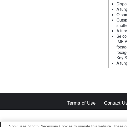
Dispo
A fun
O som
Outsi
shutt
A fun
Se co
[MF A
focag
focag
Key S
A fun
Terms of Use
Contact U
Sony uses Strictly Necessary Cookies to operate this website. These co