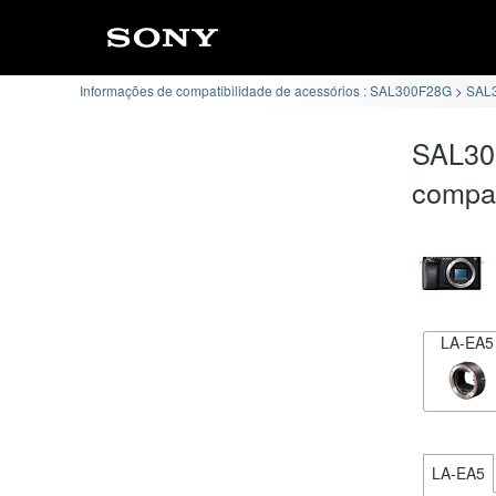
Informações de compatibilidade de acessórios : SAL300F28G
SAL3
SAL30
compat
LA-EA5
LA-EA5