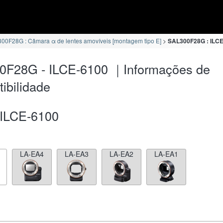
00F28G : Câmara α de lentes amovíveis [montagem tipo E]
SAL300F28G : ILCE
0F28G - ILCE-6100 ｜Informações de
ibilidade
ILCE-6100
LA-EA4
LA-EA3
LA-EA2
LA-EA1