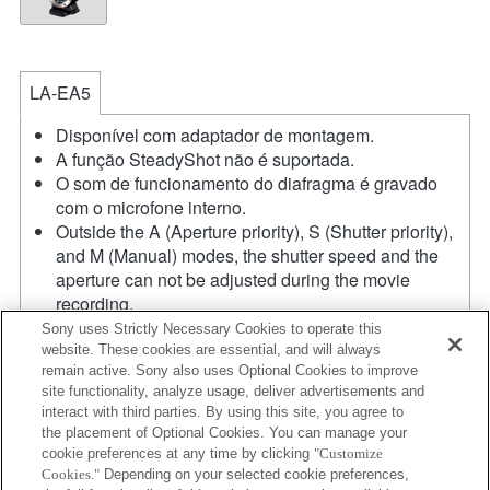
LA-EA5
Disponível com adaptador de montagem.
A função SteadyShot não é suportada.
O som de funcionamento do diafragma é gravado
com o microfone interno.
Outside the A (Aperture priority), S (Shutter priority),
and M (Manual) modes, the shutter speed and the
aperture can not be adjusted during the movie
recording.
A função [Lens Comp] (Compensação da lente) não
Sony uses Strictly Necessary Cookies to operate this
funciona.
website. These cookies are essential, and will always
remain active. Sony also uses Optional Cookies to improve
Se colocar a lente de montagem tipo A utilizando o
site functionality, analyze usage, deliver advertisements and
adaptador de montagem, a função [MF Assist]
interact with third parties. By using this site, you agree to
[Assistência MF] não funciona automaticamente
the placement of Optional Cookies. You can manage your
quando roda o anel de focagem. Pode ampliar a
cookie preferences at any time by clicking
"Customize
imagem, seleccionando a função [Focus Magnifier]
Cookies."
Depending on your selected cookie preferences,