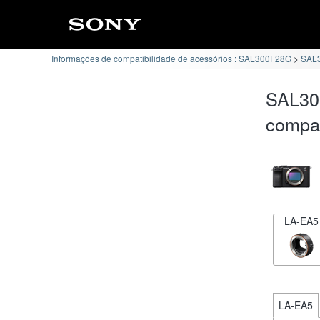
Informações de compatibilidade de acessórios : SAL300F28G
SAL3
SAL30
compat
LA-EA5
LA-EA5