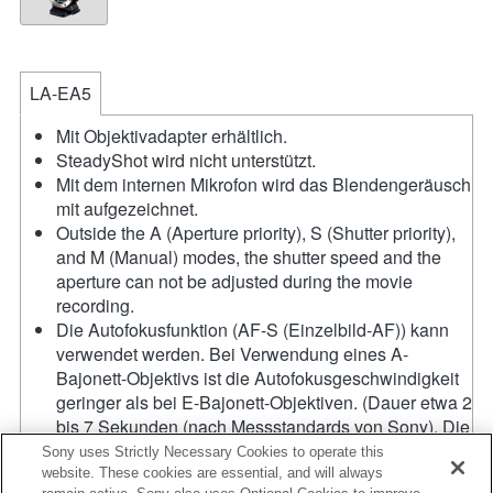
LA-EA5
Mit Objektivadapter erhältlich.
SteadyShot wird nicht unterstützt.
Mit dem internen Mikrofon wird das Blendengeräusch
mit aufgezeichnet.
Outside the A (Aperture priority), S (Shutter priority),
and M (Manual) modes, the shutter speed and the
aperture can not be adjusted during the movie
recording.
Die Autofokusfunktion (AF-S (Einzelbild-AF)) kann
verwendet werden. Bei Verwendung eines A-
Bajonett-Objektivs ist die Autofokusgeschwindigkeit
geringer als bei E-Bajonett-Objektiven. (Dauer etwa 2
bis 7 Sekunden (nach Messstandards von Sony). Die
Geschwindigkeit variiert je nach Motiv bzw.
Sony uses Strictly Necessary Cookies to operate this
Lichtverhältnissen.) Bei Filmaufnahmen mit
website. These cookies are essential, and will always