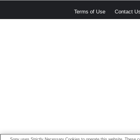
Terms of Use
Contact U
Sony uses Strictly Necessary Cookies to operate this website. These co