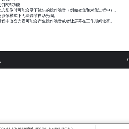
支持防抖功能。
动态影像时可能会录下镜头的操作噪音（例如变焦和对焦过程中）。
态影像模式下无法调节自动光圈。
过程中改变光圈可能会产生操作噪音或者让屏幕在工作期间较亮。
s
okies are essential, and will always remain