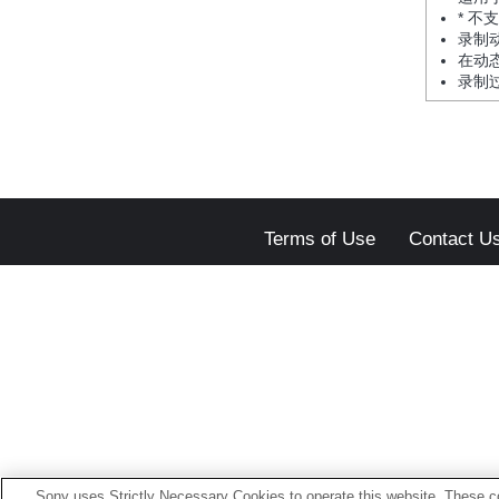
* 不
录制
在动
录制
Terms of Use
Contact U
Sony uses Strictly Necessary Cookies to operate this website. These co