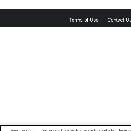
Terms of Use
Contact U
Sony uses Strictly Necessary Cookies to operate this website. These co