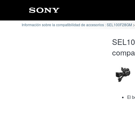
Información sobre la compatibilidad de accesorios : SEL100F28GM
SEL10
compat
El b