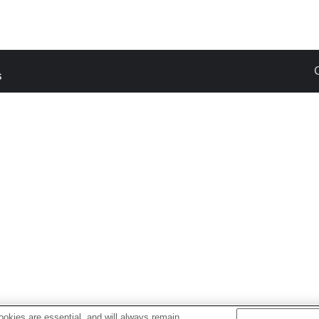
s
okies are essential, and will always remain