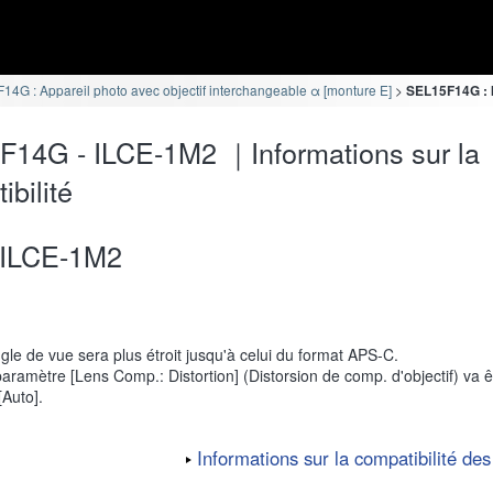
4G : Appareil photo avec objectif interchangeable α [monture E]
SEL15F14G : I
14G - ILCE-1M2 ｜Informations sur la
ibilité
ILCE-1M2
gle de vue sera plus étroit jusqu'à celui du format APS-C.
aramètre [Lens Comp.: Distortion] (Distorsion de comp. d'objectif) va êt
[Auto].
Informations sur la compatibilité des