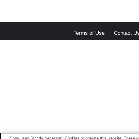
Terms of Use
Contact U
Sony uses Strictly Necessary Cookies to operate this website. These co