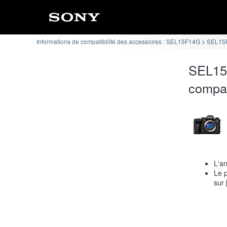
Informations de compatibilité des accessoires : SEL15F14G
SEL15F1
SEL15F
compat
L'an
Le p
sur 