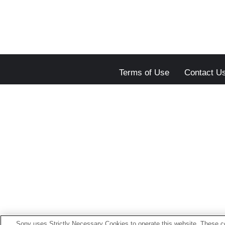
Terms of Use
Contact U
Sony uses Strictly Necessary Cookies to operate this website. These co