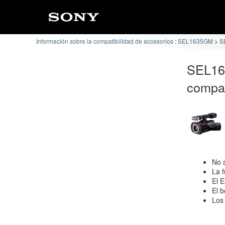
Información sobre la compatibilidad de accesorios : SEL1635GM
S
SEL16
compat
No 
La f
El E
El b
Los