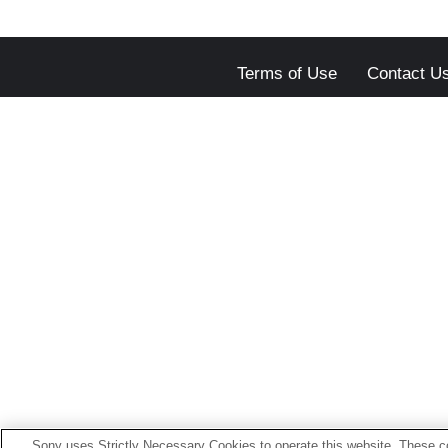
Terms of Use
Contact U
Sony uses Strictly Necessary Cookies to operate this website. These co