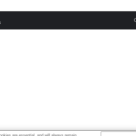
s
okies are essential, and will always remain