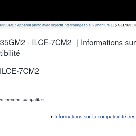
35GM2 : Appareil photo avec objectif interchangeable α [monture E]
SEL1635GM
35GM2 - ILCE-7CM2 ｜Informations sur
ibilité
ILCE-7CM2
Entièrement compatible
Informations sur la compatibilité des