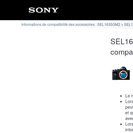
Informations de compatibilité des accessoires : SEL1635GM2
SEL16
SEL163
compat
Le 
Lor
peut
et q
avec
Lor
info