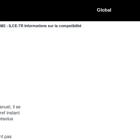
Global
2 : ILCE-7R Informations sur la compatibilité
uel, il se
ref instant
résolus
nt pas