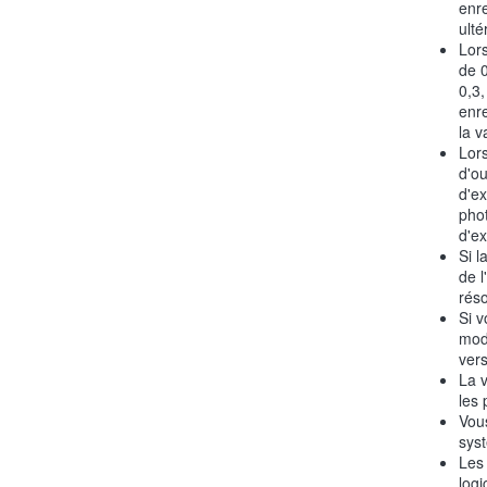
enr
ulté
Lors
de 0
0,3,
enre
la v
Lor
d'ou
d'ex
phot
d'e
Si 
de l
réso
Si v
mod
vers
La v
les 
Vous
syst
Les 
logi