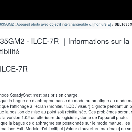
35GM2 : Appareil photo avec objectif interchangeable α [monture E]
SEL1635GM
5GM2 - ILCE-7R ｜Informations sur la
ibilité
ILCE-7R
mode SteadyShot n'est pas pris en charge.
sque la bague de diaphragme passe du mode automatique au mode man
 que l'affichage à l'écran (moniteur LCD / viseur) clignote pendant un b
ue la position de mise au point soit réinitialisée. Ces problèmes seront 
 la version 1.02 ou ultérieure du logiciel système de l'appareil photo.
sque la bague de diaphragme est positionnée sur le mode manuel, les
rmations Exif [Modèle d'objectif] et [Valeur d'ouverture maximale] ne so