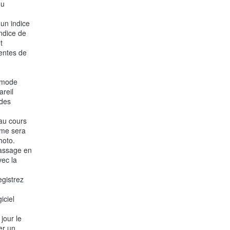
ou
'un indice
indice de
t
rentes de
e mode
areil
odes
au cours
ème sera
hoto.
passage en
ec la
egistrez
iciel
jour le
er un