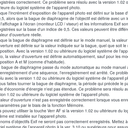
egistrées correctement. Ce problème sera résolu avec la version 1.02 
rieure du logiciel système de l'appareil photo.
que l'incrément d'exposition de l'appareil photo est défini sur la base d
,5, alors que la bague de diaphragme de l'objectif est définie avec un 
 l'affichage à l'écran (moniteur LCD / viseur) et les informations Exif son
gistrées sur la base d'un indice de 0,5. Ces valeurs peuvent être diffé
aleur d'ouverture réelle.
sque la bague de diaphragme est définie sur le mode manuel, la valeur
verture est définie sur la valeur indiquée sur la bague, quel que soit l
position. Avec la version 1.02 ou ultérieure du logiciel système de l'app
o, la valeur d'ouverture est définie automatiquement, sauf pour les m
xposition A et M (comme d'habitude).
la bague de diaphragme passe du mode automatique au mode manuel 
'enregistrement d'une séquence, l'enregistrement est arrêté. Ce probl
lu avec la version 1.02 ou ultérieure du logiciel système de l'appareil p
ous faites tourner la bague de diaphragme, la période qui précède le 
e d'économie d'énergie n'est pas étendue. Ce problème sera résolu av
ion 1.02 ou ultérieure du logiciel système de l'appareil photo.
aleur d'ouverture n'est pas enregistrée correctement lorsque vous enr
paramètres par le biais de la fonction Mémoire.
 pouvez utiliser la touche Verr AF si la version 1.02 ou ultérieure du log
ème est installée sur l'appareil photo.
noms d’objectifs Exif ne seront pas correctement enregistrés. Mettez à 
ciel système de l’appareil photo à la ver. 3.10 ou supérieure pour assur