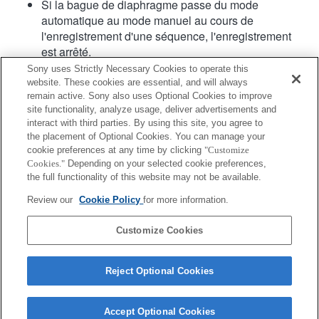
Si la bague de diaphragme passe du mode
automatique au mode manuel au cours de
l'enregistrement d'une séquence, l'enregistrement
est arrêté.
Si vous faites tourner la bague de diaphragme, la
Sony uses Strictly Necessary Cookies to operate this
période qui précède le passage en mode
website. These cookies are essential, and will always
d'économie d'énergie n'est pas étendue.
remain active. Sony also uses Optional Cookies to improve
site functionality, analyze usage, deliver advertisements and
Si la bague de diaphragme est positionnée sur le
interact with third parties. By using this site, you agree to
mode manuel, le contrôle du floutage d'arrière-plan
the placement of Optional Cookies. You can manage your
du mode Créativité photo ne fonctionne pas
cookie preferences at any time by clicking
"Customize
correctement. Cependant, l'affichage à l'écran est
Cookies."
Depending on your selected cookie preferences,
présenté normalement.
the full functionality of this website may not be available.
Les noms d’objectifs Exif ne seront pas correctement
Review our
Cookie Policy
for more information.
enregistrés.
Customize Cookies
Reject Optional Cookies
Accept Optional Cookies
Terms of Use
Contact Us