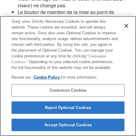
viseur) ne change pas.
Le bouton de maintien de la mise au point de
l'objectif ne fonctionne pas.
Sony uses Strictly Necessary Cookies to operate this
Lorsque l’interrupteur du mode de mise au point est
website. These cookies are essential, and will always
réglé sur MF alors que AF est sélectionné au niveau
remain active. Sony also uses Optional Cookies to improve
du boîtier, le mode de mise au point est manuel,
site functionality, analyze usage, deliver advertisements and
mais la distance focale n’est pas affichée. (AF ne
interact with third parties. By using this site, you agree to
the placement of Optional Cookies. You can manage your
fonctionne pas non plus.)
cookie preferences at any time by clicking
"Customize
Cookies."
Depending on your selected cookie preferences,
the full functionality of this website may not be available.
Review our
Cookie Policy
for more information.
Customize Cookies
Terms of Use
Contact Us
Copyright 2026 Sony Corporation
Reject Optional Cookies
Accept Optional Cookies