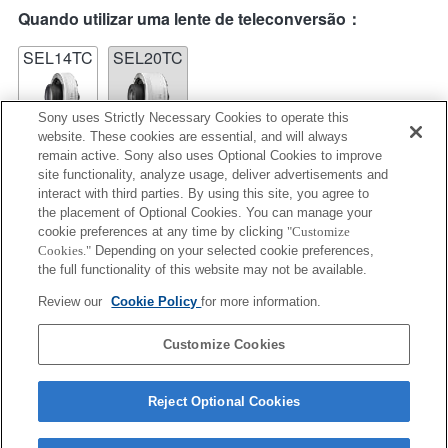
Quando utilizar uma lente de teleconversão：
SEL14TC
SEL20TC
Sony uses Strictly Necessary Cookies to operate this
website. These cookies are essential, and will always
remain active. Sony also uses Optional Cookies to improve
site functionality, analyze usage, deliver advertisements and
SEL14TC
interact with third parties. By using this site, you agree to
the placement of Optional Cookies. You can manage your
Totalmente compatível
cookie preferences at any time by clicking
"Customize
Cookies."
Depending on your selected cookie preferences,
the full functionality of this website may not be available.
Review our
Cookie Policy
for more information.
Informações de compatibilidade de funções
Customize Cookies
Reject Optional Cookies