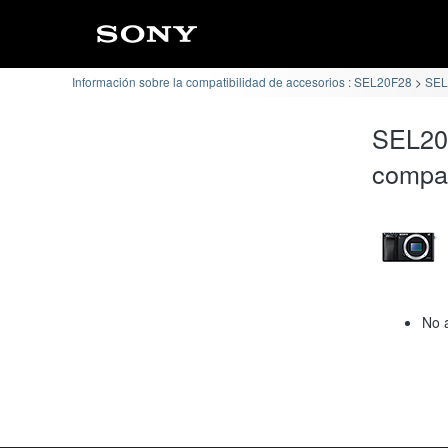
Información sobre la compatibilidad de accesorios : SEL20F28
SEL2
SEL20
compat
No 