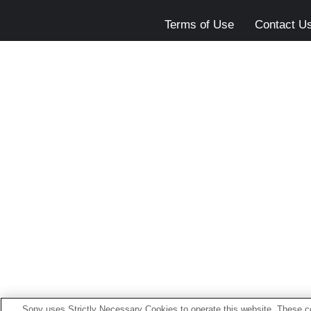
Terms of Use
Contact U
Sony uses Strictly Necessary Cookies to operate this website. These co