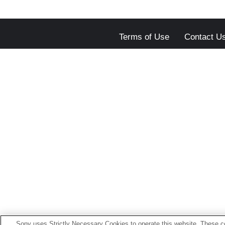
Terms of Use
Contact U
Sony uses Strictly Necessary Cookies to operate this website. These co