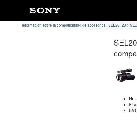
Información sobre la compatibilidad de accesorios : SEL20F28
SEL
SEL20
compat
No 
El á
La f