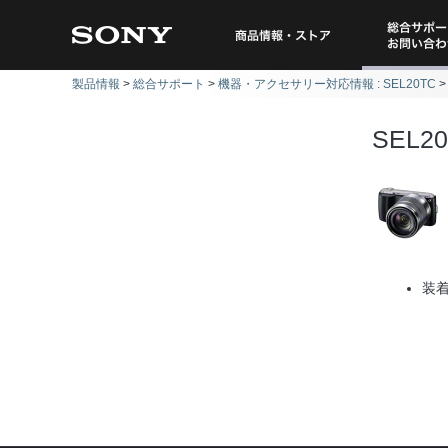
総合サポー
商品情報・ストア
製品情報
総合サポート
機器・アクセサリー対応情報 : SEL20TC
問い
SEL2
装