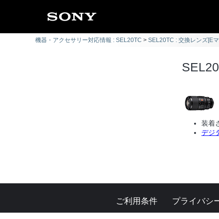
機器・アクセサリー対応情報 : SEL20TC
SEL20TC : 交換レンズ[E
SEL2
装着
デジタ
ご利用条件
プライバシ