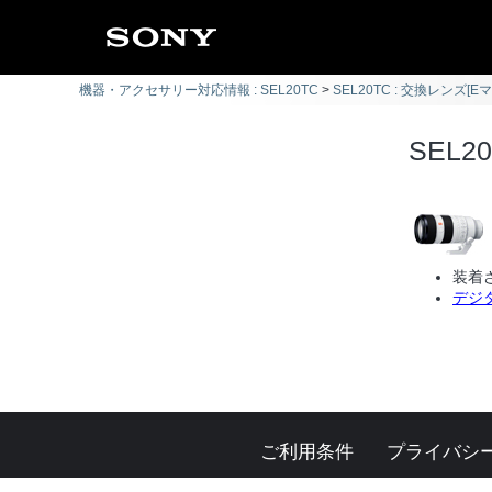
機器・アクセサリー対応情報 : SEL20TC
SEL20TC : 交換レンズ[E
SEL2
装着
デジタ
ご利用条件
プライバシ