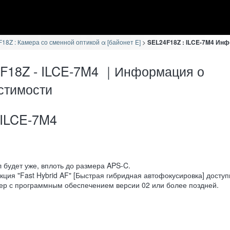
18Z : Камера со сменной оптикой α [байонет E]
SEL24F18Z : ILCE-7M4 Ин
F18Z - ILCE-7M4 ｜Информация о
стимости
ILCE-7M4
л будет уже, вплоть до размера APS-C.
кция "Fast Hybrid AF" [Быстрая гибридная автофокусировка] доступ
ер с программным обеспечением версии 02 или более поздней.