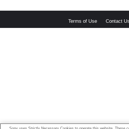
Terms of Use
Contact U
Sony uses Strictly Necessary Cookies to operate this website. These co