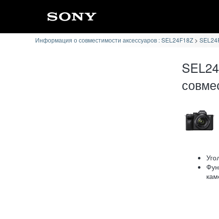
Информация о совместимости аксессуаров : SEL24F18Z
SEL24F
SEL24
совме
Уго
Фун
кам