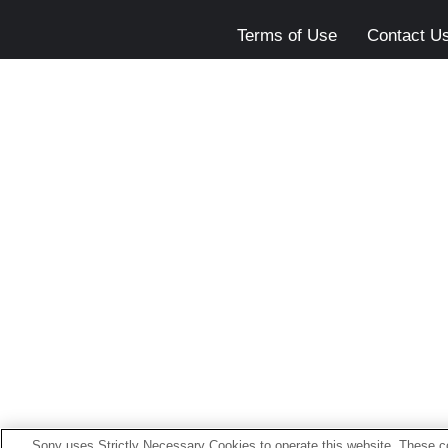
Terms of Use
Contact U
Sony uses Strictly Necessary Cookies to operate this website. These co