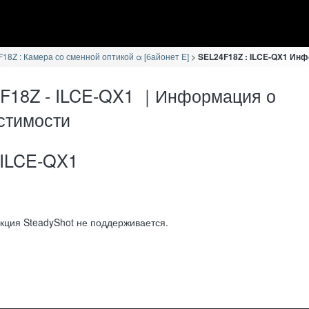
18Z : Камера со сменной оптикой α [байонет E]
SEL24F18Z : ILCE-QX1 Ин
F18Z - ILCE-QX1 ｜Информация о
стимости
ILCE-QX1
кция SteadyShot не поддерживается.