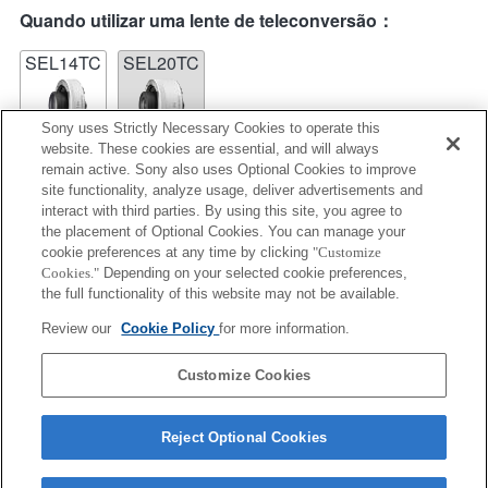
Quando utilizar uma lente de teleconversão：
SEL14TC
SEL20TC
Sony uses Strictly Necessary Cookies to operate this
website. These cookies are essential, and will always
remain active. Sony also uses Optional Cookies to improve
site functionality, analyze usage, deliver advertisements and
SEL14TC
interact with third parties. By using this site, you agree to
the placement of Optional Cookies. You can manage your
Totalmente compatível
cookie preferences at any time by clicking
"Customize
Cookies."
Depending on your selected cookie preferences,
the full functionality of this website may not be available.
Review our
Cookie Policy
for more information.
Informações de compatibilidade de funções
Customize Cookies
Reject Optional Cookies