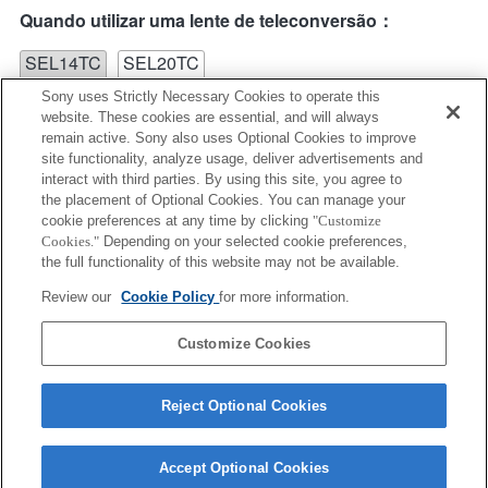
Quando utilizar uma lente de teleconversão：
SEL14TC
SEL20TC
Sony uses Strictly Necessary Cookies to operate this
website. These cookies are essential, and will always
remain active. Sony also uses Optional Cookies to improve
site functionality, analyze usage, deliver advertisements and
interact with third parties. By using this site, you agree to
the placement of Optional Cookies. You can manage your
SEL20TC
cookie preferences at any time by clicking
"Customize
Cookies."
Depending on your selected cookie preferences,
Não é possível utilizar o AF de deteção de fases de
the full functionality of this website may not be available.
plano focal, por isso, será utilizado o AF de contraste.
Review our
Cookie Policy
for more information.
Customize Cookies
Reject Optional Cookies
Accept Optional Cookies
Terms of Use
Contact Us
Copyright 2026 Sony Corporation