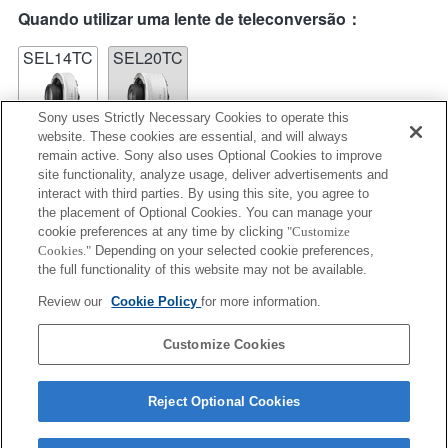
Quando utilizar uma lente de teleconversão：
SEL14TC
SEL20TC
Sony uses Strictly Necessary Cookies to operate this
website. These cookies are essential, and will always
remain active. Sony also uses Optional Cookies to improve
site functionality, analyze usage, deliver advertisements and
SEL14TC
interact with third parties. By using this site, you agree to
the placement of Optional Cookies. You can manage your
Totalmente compatível
cookie preferences at any time by clicking
"Customize
Cookies."
Depending on your selected cookie preferences,
the full functionality of this website may not be available.
Review our
Cookie Policy
for more information.
Informações de compatibilidade de funções
Customize Cookies
Reject Optional Cookies