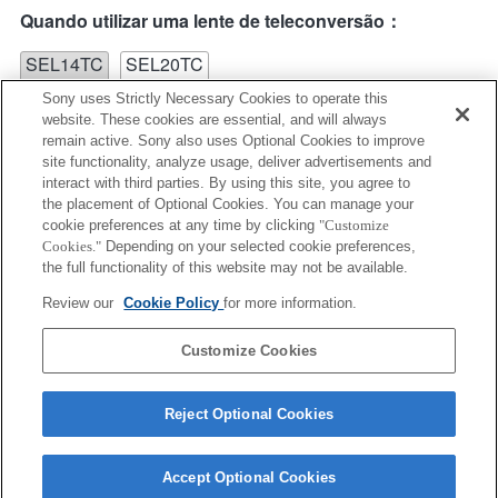
Quando utilizar uma lente de teleconversão：
SEL14TC
SEL20TC
Sony uses Strictly Necessary Cookies to operate this
website. These cookies are essential, and will always
remain active. Sony also uses Optional Cookies to improve
site functionality, analyze usage, deliver advertisements and
interact with third parties. By using this site, you agree to
the placement of Optional Cookies. You can manage your
SEL20TC
cookie preferences at any time by clicking
"Customize
Cookies."
Depending on your selected cookie preferences,
Não é possível utilizar o AF de deteção de fases de
the full functionality of this website may not be available.
plano focal, por isso, será utilizado o AF de contraste.
Review our
Cookie Policy
for more information.
Customize Cookies
Reject Optional Cookies
Accept Optional Cookies
Terms of Use
Contact Us
Copyright 2026 Sony Corporation