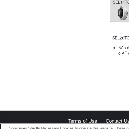
SEL14T
SEL20T
Não é
o AF 
Terms of Use
Contact U
Sony uses Strictly Necessary Cookies to operate this website. These co