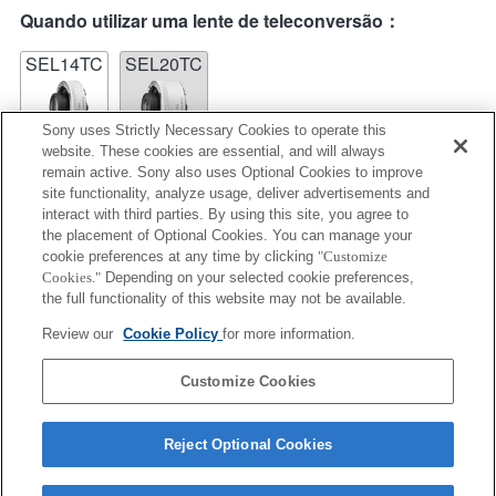
Quando utilizar uma lente de teleconversão：
SEL14TC
SEL20TC
Sony uses Strictly Necessary Cookies to operate this
website. These cookies are essential, and will always
remain active. Sony also uses Optional Cookies to improve
site functionality, analyze usage, deliver advertisements and
SEL14TC
interact with third parties. By using this site, you agree to
the placement of Optional Cookies. You can manage your
Totalmente compatível
cookie preferences at any time by clicking
"Customize
Cookies."
Depending on your selected cookie preferences,
the full functionality of this website may not be available.
Review our
Cookie Policy
for more information.
Informações de compatibilidade de funções
Customize Cookies
Reject Optional Cookies