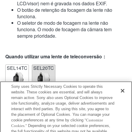
LCD/visor) nem é gravada nos dados EXIF.
O botão de retenção da focagem da lente não
funciona.
O seletor de modo de focagem na lente não
funciona. O modo de focagem da câmara tem
sempre prioridade.
Quando utilizar uma lente de teleconversão：
SEL14TC
SEL20TC
Sony uses Strictly Necessary Cookies to operate this
website. These cookies are essential, and will always
remain active. Sony also uses Optional Cookies to improve
site functionality, analyze usage, deliver advertisements and
SEL14TC
interact with third parties. By using this site, you agree to
the placement of Optional Cookies. You can manage your
A distância focal e a abertura máxima no nome da
cookie preferences at any time by clicking
"Customize
lente no Exif são listadas através de valores de
Cookies."
Depending on your selected cookie preferences,
ampliação. No entanto, quando os valores da
the full functionality of this website may not be available.