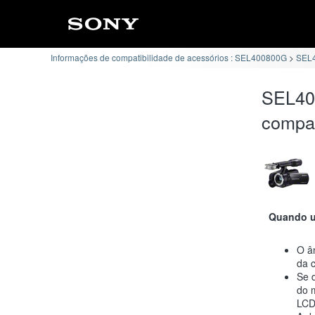
Informações de compatibilidade de acessórios : SEL400800G
SEL4
SEL40
compat
Quando ut
O ân
da 
Se d
do 
LCD/