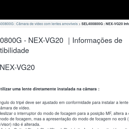
00800G : Câmara de vídeo com lentes amovíveis
SEL400800G : NEX-VG20 Info
0800G - NEX-VG20 ｜Informações de
ibilidade
NEX-VG20
ilizar uma lente diretamente instalada na câmara：
gulo do tripé deve ser ajustado em conformidade para instalar a lente
câmara de vídeo.
eslizar o interruptor do modo de focagem para a posição MF, altera a 
modo de focagem, mas a apresentação do modo de focagem no ecrã (
visor) não é alterada.