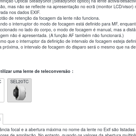
finição Optical SteadyShot [SteadyShot óptico] na lente activa/desacti
ção, mas não se reflecte na apresentação no ecrã (monitor LCD/visor)
vada nos dados EXIF.
otão de retenção da focagem da lente não funciona.
ndo o interruptor do modo de focagem está definido para MF, enquant
eccionado no lado do corpo, o modo de focagem é manual, mas a distâ
agem não é apresentada. (A função AF também não funcionará.)
o que o interruptor da definição de intervalo de focagem esteja defin
a próxima, o intervalo de focagem do disparo será o mesmo que na def
ilizar uma lente de teleconversão：
C
SEL20TC
C
tância focal e a abertura máxima no nome da lente no Exif são listadas
lores de ampliação. No entanto, quando os valores da abertura multipl