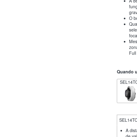
A de
fun
gra
O b
Qua
sel
foc
Mesm
zon
Full
Quando ut
SEL14T
SEL14T
A dis
de va