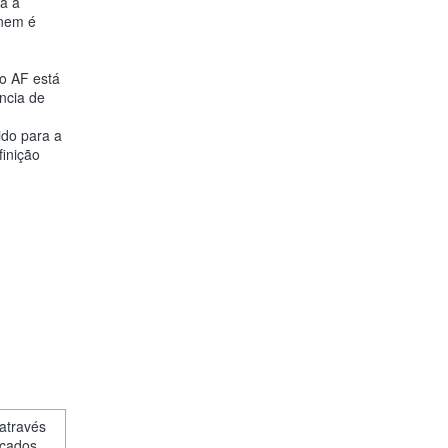
va a
 nem é
o AF está
ncia de
ido para a
inição
 através
icados