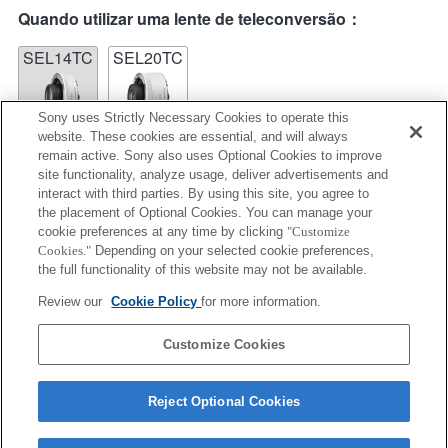
Quando utilizar uma lente de teleconversão：
SEL14TC
SEL20TC
Sony uses Strictly Necessary Cookies to operate this
website. These cookies are essential, and will always
remain active. Sony also uses Optional Cookies to improve
site functionality, analyze usage, deliver advertisements and
SEL20TC
interact with third parties. By using this site, you agree to
the placement of Optional Cookies. You can manage your
Não é possível utilizar o AF de deteção de fases de
cookie preferences at any time by clicking
"Customize
plano focal, por isso, será utilizado o AF de contraste.
Cookies."
Depending on your selected cookie preferences,
the full functionality of this website may not be available.
Review our
Cookie Policy
for more information.
Informações de compatibilidade de funções
Customize Cookies
Reject Optional Cookies