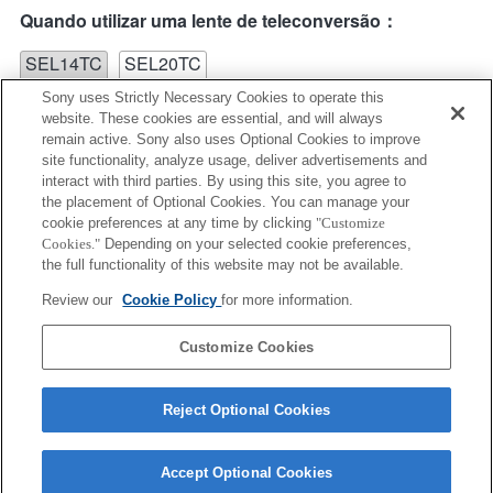
Quando utilizar uma lente de teleconversão：
SEL14TC
SEL20TC
Sony uses Strictly Necessary Cookies to operate this
website. These cookies are essential, and will always
remain active. Sony also uses Optional Cookies to improve
site functionality, analyze usage, deliver advertisements and
interact with third parties. By using this site, you agree to
the placement of Optional Cookies. You can manage your
SEL20TC
cookie preferences at any time by clicking
"Customize
Cookies."
Depending on your selected cookie preferences,
Não é possível utilizar o AF de deteção de fases de
the full functionality of this website may not be available.
plano focal, por isso, será utilizado o AF de contraste.
Review our
Cookie Policy
for more information.
Customize Cookies
Reject Optional Cookies
Accept Optional Cookies
Terms of Use
Contact Us
Copyright 2026 Sony Corporation