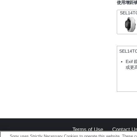
使用增距
SEL14T
SEL14T
Ex
或更
Terms of Use
Contact U
Sony uses Strictly Necessary Cookies to operate this website. These co