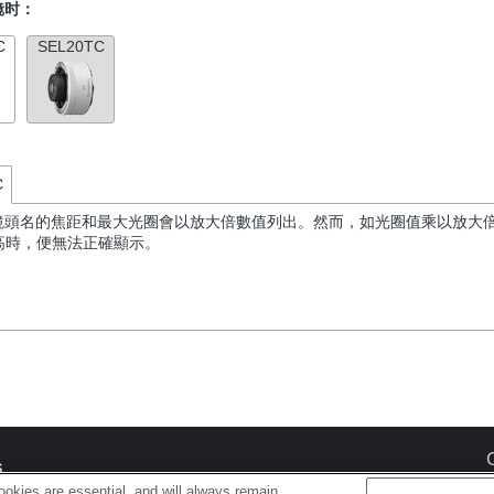
镜时：
C
SEL20TC
C
if 鏡頭名的焦距和最大光圈會以放大倍數值列出。然而，如光圈值乘以放大倍
高時，便無法正確顯示。
s
okies are essential, and will always remain