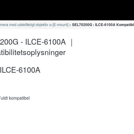
era med udskifteligt objektiv α [E-mount]
SEL70200G : ILCE-6100A Kompatibil
200G - ILCE-6100A ｜
ibilitetsoplysninger
ILCE-6100A
Fuldt kompatibel