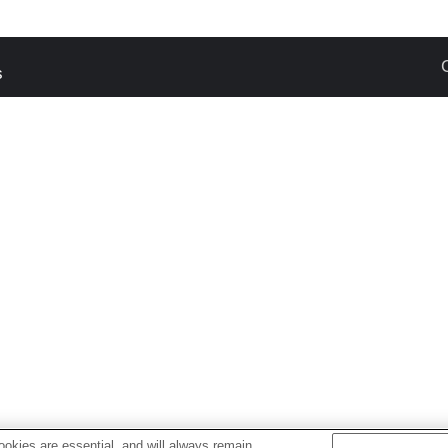
s
okies are essential, and will always remain