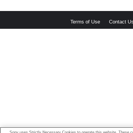
Terms of Use
Contact U
Sony uses Strictly Necessary Cookies to operate this website. These co