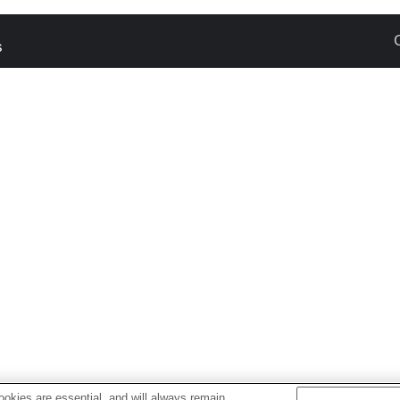
s
okies are essential, and will always remain