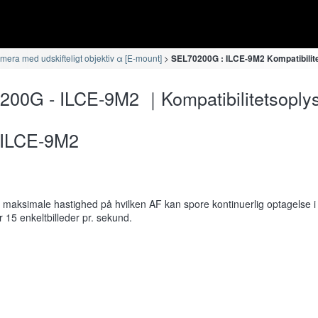
era med udskifteligt objektiv α [E-mount]
SEL70200G : ILCE-9M2 Kompatibilit
00G - ILCE-9M2 ｜Kompatibilitetsoplys
ILCE-9M2
maksimale hastighed på hvilken AF kan spore kontinuerlig optagelse i 
r 15 enkeltbilleder pr. sekund.