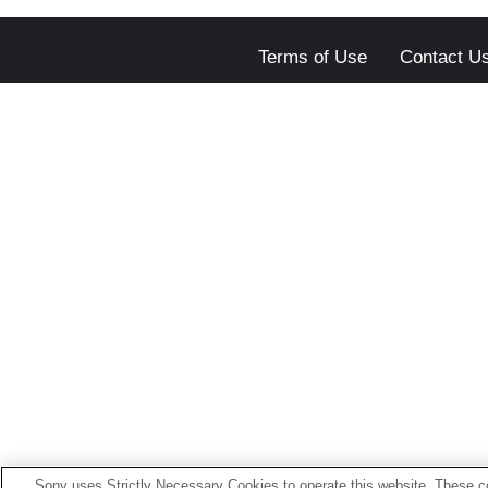
Terms of Use
Contact U
Sony uses Strictly Necessary Cookies to operate this website. These co