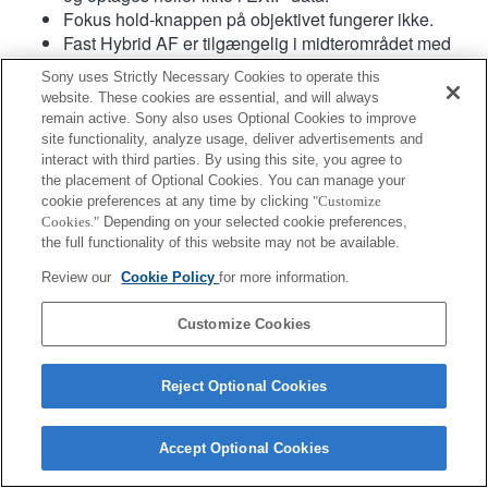
Fokus hold-knappen på objektivet fungerer ikke.
Fast Hybrid AF er tilgængelig i midterområdet med
systemsoftware ver.1.03 eller senere.
Sony uses Strictly Necessary Cookies to operate this
website. These cookies are essential, and will always
remain active. Sony also uses Optional Cookies to improve
site functionality, analyze usage, deliver advertisements and
interact with third parties. By using this site, you agree to
the placement of Optional Cookies. You can manage your
cookie preferences at any time by clicking
"Customize
Cookies."
Depending on your selected cookie preferences,
Terms of Use
Contact Us
Copyright 2026 Sony Corporation
the full functionality of this website may not be available.
Review our
Cookie Policy
for more information.
Customize Cookies
Reject Optional Cookies
Accept Optional Cookies