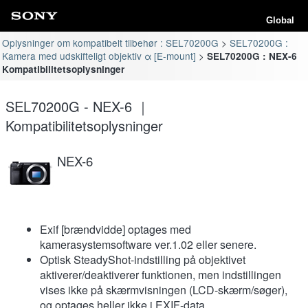
Global
Oplysninger om kompatibelt tilbehør : SEL70200G
SEL70200G :
Kamera med udskifteligt objektiv α [E-mount]
SEL70200G : NEX-6
Kompatibilitetsoplysninger
SEL70200G - NEX-6 ｜
Kompatibilitetsoplysninger
NEX-6
Exif [brændvidde] optages med
kamerasystemsoftware ver.1.02 eller senere.
Optisk SteadyShot-indstilling på objektivet
aktiverer/deaktiverer funktionen, men indstillingen
vises ikke på skærmvisningen (LCD-skærm/søger),
og optages heller ikke i EXIF-data.